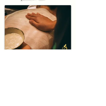
إزالة السموم من الجسم:
مع طين البحر
الميت
تعمل المعادن العلاجية لطين البحر الميت على تنقية
البشرة وتقليل شوائبها ، كما تعمل على تلطيف البشرة
غني بالمعادن ومنقي
مغذي للجسم:
مع قناع الطين الأخضر
طين Verte Green الطبيعي يزيل الشوائب عن طريق
تطهير الجلد من الأوساخ والزيوت الناتجة عن التلوث
التهدئة والتجديد
والبيئة.